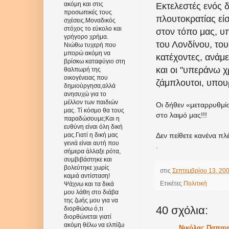
ακόμη και στις
Εκτελεστές ενός 
προσωπικές τους
πλουτοκρατίας είσ
σχέσεις.Μοναδικός
στόχος το εύκολο και
στον τόπο μας, υ
γρήγορο χρήμα.
του Λονδίνου, του
Νιώθω τυχερή που
μπορώ ακόμη να
κατέχοντες, ανάμ
βρίσκω καταφύγιο στη
και οι "υπεράνω 
θαλπωρή της
οικογένειας που
ζάμπλουτοι, υπουρ
δημιούργησα,αλλά
ανησυχώ για το
μέλλον των παιδιών
Οι δήθεν «μεταρρυθμίσ
μας. Τί κόσμο θα τους
στο λαιμό μας!!!
παραδώσουμε;Και η
ευθύνη είναι όλη δική
Δεν πείθετε κανένα πλέ
μας.Γιατί η δική μας
γενιά είναι αυτή που
.
σήμερα άλλαξε ρότα,
συμβιβάστηκε και
βολεύτηκε χωρίς
στις
Σεπτεμβρίου 13, 20
καμιά αντίσταση!
Ετικέτες
Πολιτική
Ψάχνω και τα δικά
μου λάθη στο διάβα
της ζωής μου για να
40 σχόλια:
διορθώσω ό,τι
διορθώνεται γιατί
ακόμη θέλω να ελπίζω
Νικόλας Παπαν