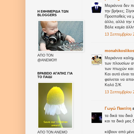
Μαριάννα δεν πε
την βρήκες; Σίγο
Η ΕΦΗΜΕΡΙΔΑ ΤΩΝ
BLOGGERS
Προσπαθείς να μ
άλλο, αλλά την 
Βάλε καμία άλλη
13 Σεπτεμβρίου 2
monahikosliko
AΠΟ ΤΟΝ
Μαριάννα καλημέ
@ΑΝΕΜΟ!!!
των πλουσίων αν
των πτωχών και
ΒΡΑΒΕΙΟ ΑΓΑΠΗΣ ΓΙΑ
Και αυτό είναι 
ΤΟ ΠΑΙΔΙ
φαίνεται να απα
Καλό Σ/Κ
13 Σεπτεμβρίου 2
Γωγώ Πακτίτη
ε
τα δικά του δικά
και τα δικά μας δ
κόβουν από μέν
ΑΠΟ ΤΟΝ ΑΝΕΜΟ