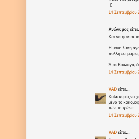
:))
14 Σεπτεμβρίου 2
Ανώνυμος είπε.
Και να φανταστεί
Η μόνη λύση αγα
πολλή ευημαρία,
Ά ρε Βουλαγαράκ
14 Σεπτεμβρίου 2
VAD
είπε...
Καλέ κυρία,να χ
μένα το κακομοι
πώς το τρώνε!
14 Σεπτεμβρίου 2
VAD
είπε...