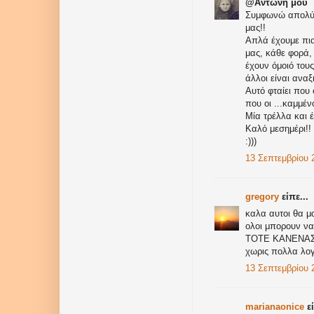
@Αντώνη μου
Συμφωνώ απολύτω
μας!!
Απλά έχουμε πια
μας, κάθε φορά,
έχουν όμοιό τους
άλλοι είναι αναξι
Αυτό φταίει που 
που οι ...καμμέν
Μία τρέλλα και 
Καλό μεσημέρι!!
:)))
13 Σεπτεμβρίου 2
gregory
είπε...
καλα αυτοι θα μα
ολοι μπορουν να 
ΤΟΤΕ ΚΑΝΕΝΑΣ.
χωρις πολλα λογι
13 Σεπτεμβρίου 2
marianaonice
εί