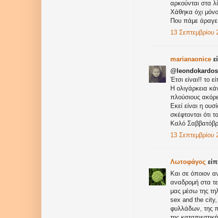
αρκούνται στα λί
Χάθηκα όχι μόνο 
Που πάμε άραγε,
13 Σεπτεμβρίου 2
marianaonice
εί
@leondokardos
Έτσι είναι!! το 
Η ολιγάρκεια κά
πλούσιους ακόρε
Εκεί είναι η ουσ
σκέφτονται ότι 
Καλό Σαββατόβρ
13 Σεπτεμβρίου 2
Λωτοφάγος
είπε
Και σε όποιον αν
αναδρομή στα τε
μας μέσω της τη
sex and the city
φυλλάδων, της π
της καταπιεστικ