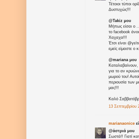
Τέτοιοι τύποι ορί
Δυστυχώς!!!
@Takiz μου
Μήπως είσαι ο .
το facebook άνοιξ
Χαχαχα!!!
Έτσι είναι @γείτ
εμείς είμαστε ο
@mariana μου
Καταλαβαίνουν, 
για το αν κρυώνε
μωρού του! Αυτο
περιουσία των μ
μας!!!
Καλό Σαββατόβρ
13 Σεπτεμβρίου 2
marianaonice
εί
@άστριά μου
Σωστά!! Γιατί κ