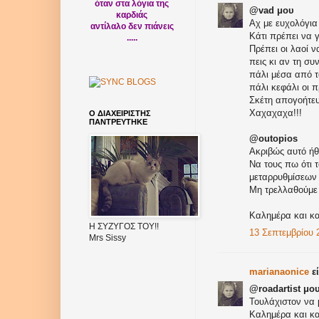
όταν στα λόγια της
@vad μου
καρδιάς
Αχ με ευχολόγια 
αντίλαλο δεν πιάνεις
Κάτι πρέπει να γ
.....
Πρέπει οι λαοί 
πεις κι αν τη σ
πάλι μέσα από τ
πάλι κεφάλι οι 
Σκέτη απογοήτευ
Χαχαχαχα!!!
Ο ΔΙΑΧΕΙΡΙΣΤΗΣ
ΠΑΝΤΡΕΥΤΗΚΕ
@outopios
Aκριβώς αυτό ή
Να τους πω ότι 
μεταρρυθμίσεων γ
Μη τρελλαθούμε 
Καλημέρα και κα
Η ΣΥΖΥΓΟΣ ΤΟΥ!!
13 Σεπτεμβρίου 2
Mrs Sissy
marianaonice
εί
@roadartist μο
Τουλάχιστον να μ
Καλημέρα και κα