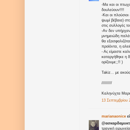
-Μα και οι πτωχο
δουλεύουν!!!!
-Και οι πλούσιοι
ψωμί βέβαια) στ
στις συλλογές το
-Αν δεν υπήρχαν
μνημειώδη παλάτ
θα εξασφαλιζότα
προϊόντα, η αλειία
- Ας είμαστε κα
καταργήθηκε η δ
ορίζουμε;;!! )
Takiz... με ακού
/////////
Καληνύχτα Μαρι
13 Σεπτεμβρίου 2
marianaonice
εί
@ασκαρδαμυκτ
τραγική ειρωνεία