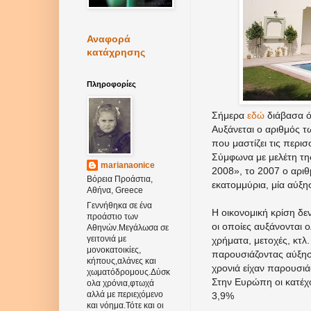
Αναφορά
κατάχρησης
Πληροφορίες
Σήμερα
εδώ
διάβασα ό
Αυξάνεται ο αριθμός 
που μαστίζει τις περι
Σύμφωνα με μελέτη της
marianaonice
2008», το 2007 ο αρι
Βόρεια Προάστια,
εκατομμύρια, μία αύξη
Αθήνα, Greece
Γεννήθηκα σε ένα
Η οικονομική κρίση δεν
προάστιο των
οι οποίες αυξάνονται 
Αθηνών.Μεγάλωσα σε
γειτονιά με
χρήματα, μετοχές, κτλ.
μονοκατοικίες,
παρουσιάζοντας αύξησ
κήπους,αλάνες και
χρονιά είχαν παρουσιά
χωματόδρομους.Δύσκ
Στην Ευρώπη οι κατέχο
ολα χρόνια,φτωχά
αλλά με περιεχόμενο
3,9%
και νόημα.Τότε και οι