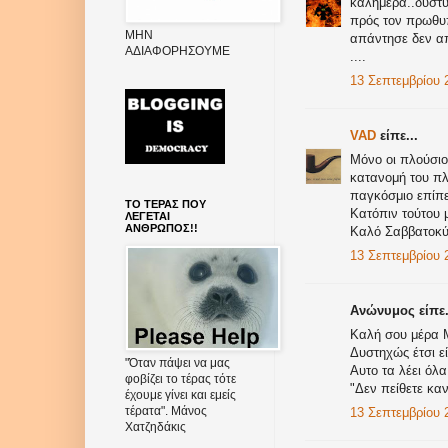
καλημέρα..δυστυ
πρός τον πρωθυ
ΜΗΝ
απάντησε δεν α
ΑΔΙΑΦΟΡΗΣΟΥΜΕ
....
13 Σεπτεμβρίου 2
VAD
είπε...
Μόνο οι πλούσιοι
κατανομή του π
παγκόσμιο επίπ
ΤΟ ΤΕΡΑΣ ΠΟΥ
Κατόπιν τούτου 
ΛΕΓΕΤΑΙ
ΑΝΘΡΩΠΟΣ!!
Καλό Σαββατοκύ
13 Σεπτεμβρίου 2
Ανώνυμος είπε.
Καλή σου μέρα 
Δυστηχώς έτσι εί
"Όταν πάψει να μας
Αυτο τα λέει όλα
φοβίζει το τέρας τότε
"Δεν πείθετε κα
έχουμε γίνει και εμείς
τέρατα". Μάνος
13 Σεπτεμβρίου 2
Χατζηδάκις