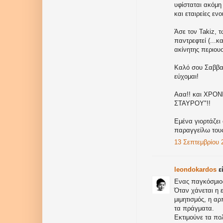
υφίσταται ακόμη
και εταιρείες ε
Άσε τον Takiz, 
παντρεφτεί (...κ
ακίνητης περιουσ
Καλό σου Σαββα
εύχομαι!
Ααα!! και ΧΡΟ
ΣΤΑΥΡΟΥ"!!
Εμένα γιορτάζει 
παραγγείλω τους
13 Σεπτεμβρίου 2
leondokardos
εί
Ενας παγκόσμιος
Όταν χάνεται η 
μιμητισμός, η αρ
τα πράγματα.
Εκτιμούνε τα πο