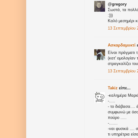
@gregory
Σωστά, τα πολλά
:)))
Καλό μεσημέρι κ
13 Σεπτεμβρίου 2
Ασκαρδαμυκτί
ε
Είναι πράγματι 
(κατ' ομολογίαν
στραγκαλίζει το
13 Σεπτεμβρίου 2
Takiz
είπε...
-καλημέρα Μαριά
-.....
- το διάβασα....
συμφωνώ με όσα 
πούρο .....
-.......
-ναι φυσικά ...
τι υπηρέτρια εί