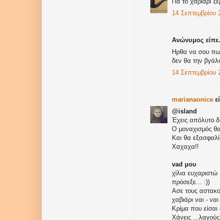
Για το χαβιάρι ξ
14 Σεπτεμβρίου 2
Ανώνυμος είπε.
Ηρθα να σου πω 
δεν θα την βγά
14 Σεπτεμβρίου 2
marianaonice
εί
@island
Έχεις απόλυτο δί
Ο μοναχισμός θα
Και θα εξασφαλί
Χαχαχα!!
vad μου
χίλια ευχαριστώ 
πρόσεξε... :))
Ασε τους αστακο
χαβιάρι ναι - να
Κρίμα που είσαι
Χάνεις ...λαγούς