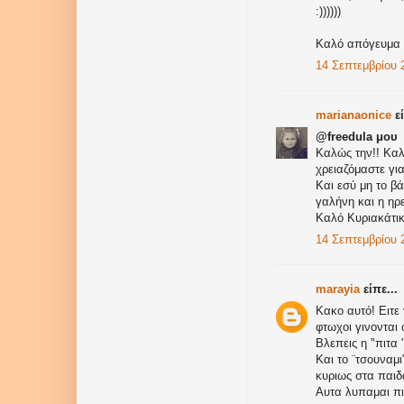
:))))))
Καλό απόγευμα 
14 Σεπτεμβρίου 2
marianaonice
εί
@freedula μου
Καλώς την!! Καλ
χρειαζόμαστε γι
Και εσύ μη το β
γαλήνη και η ηρε
Καλό Κυριακάτικ
14 Σεπτεμβρίου 2
marayia
είπε...
Κακο αυτό! Ειτε 
φτωχοι γινονται 
Βλεπεις η "πιτα 
Και το ¨τσουναμ
κυριως στα παιδ
Αυτα λυπαμαι πι