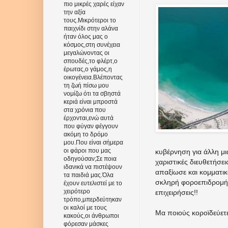
πιο μικρές χαρές είχαν
την αξία
τους.Μικρότεροι το
παιχνίδι στην αλάνα
ήταν όλος μας ο
κόσμος,στη συνέχεια
μεγαλώνοντας οι
σπουδές,το φλέρτ,ο
έρωτας,ο γάμος,η
οικογένεια.Βλέποντας
τη ζωή πίσω μου
νομίζω ότι τα σβηστά
κεριά είναι μπροστά
στα χρόνια που
έρχονται,ενώ αυτά
που φύγαν φέγγουν
ακόμη το δρόμο
μου.Που είναι σήμερα
οι φάροι που μας
κυβέρνηση για άλλη μ
οδηγούσαν;Σε ποια
χαριστικές διευθετήσεις
ιδανικά να πιστέψουν
απαξίωσε και κομματικ
τα παιδιά μας.Όλα
σκληρή φοροεπιδρομή 
έχουν ευτελιστεί με το
χειρότερο
επιχειρήσεις!!
τρόπο,μπερδεύτηκαν
οι καλοί με τους
Μα ποιούς κοροϊδεύετε 
κακούς,οι άνθρωποι
φόρεσαν μάσκες