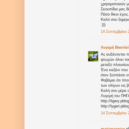
χρησιμοποιούν μ
Σκουπίδια μας δ
Πόσο δίκιο έχεις..
Καλό σου ξημέρω
:)))
14 Σεπτεμβρίου 2
Λυγερή Βασιλε
Ας αυξάνονται π'
φτωχών όλου του
μεταξύ πλουσίων
Ένα καζάνι που 
όταν ξεσπάσει σ
Φοβάμαι ότι τίπο
των ολίγων εις 
Καλή σου μέρα 
Λυγερή του ΠΗ
http://ligery.pblo
http://lygeri.pblo
14 Σεπτεμβρίου 2
marianaonice
εί