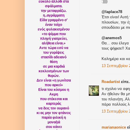
:))))
εύκολο άλλοθι στα
σφάλματα.
την μεταφράζω.
@laplace78
η..αγράμματη
Έτσι είναι! Αυτ
Είδα γραμμένο σ'
πλουσίων, την έ
έναν τοίχο
σπουδάσει με mu
ενός φυλακισμένου
«το ψέμμα που
@anemos5
πληγή γιατρεύει,
Θα... σου έλεγα
αλήθεια είναι.»
Αντε τώρα εσύ να
τους ψήφισε!! Χ
του γυρέψεις
στασίδι αδειανό
Καλημέρα και κα
θέση
13 Σεπτεμβρίου 2
σε μια καρδιά
κεκλεισμένων των
θυρών.
Δεν είναι «η γωνίτσα
Roadartist
είπε.
που αρκεί»
τι σχολιο να αφ
Είναι του κόσμου η
Αν ήθελαν θα μπ
Ακρη
που στέκεσαι και
του πλανήτη..Αλ
καρτεράς
πάρα πολλούς λ
να δεις τον ουρανό
13 Σεπτεμβρίου 2
κι ας μην τον φτάνεις
παρέα φιλική η
μοναξιά
σου κάνει
marianaonice
εί