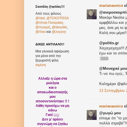
marianaonice
εί
Σκυτάλη @φιλίας!!!
@ανεμοσκορπί
Από τους φίλους
Μακάρι Νικόλα μο
@Vad,
@TOXOTISSA
αμφιβάλλω και γι
@Λίτσα Πατεράκη,
@Λυγερή
,
@skouliki
,
μας, άσε μη το ψ
@Λίνα
και
@zoyzoy
Καλή σου μέρα!!
@politis.gr
ΔΙΧΩΣ ΑΝΤΙΛΑΛΟ!!
Xαχαχαχαχα!!! Δε
Μια γλυκειά αφιέρωση
έχω και τα σπίτ
για μένα από την
:)))))))
ξεχωριστή φίλη
Ισμήνη
@Μοναχικέ μου
Τι να πω εγώ;; Έ
Αλλαξε η ώρα στα
ρολόγια
Καλημέρα @φίλοι
και ο
13 Σεπτεμβρίου 2
αποκωδικοποιητής
μου
αποσυντονίστηκε !! !
Λάθη προσέχω να μη
marianaonice
εί
κάνω
@γωγώ μου
Γιατί ;;;;;
είπαμε ότι "το χ
Δεν μ' αρέσει
πολλά στραβά"!!
συγνώμη να ζητάω