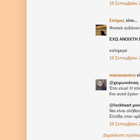
18 Σεπτεμβρίου 2
Σπύρος
είπε...
Φυσικά αυξάνοντ
EXΩ ΑΝΟΙΧΤΗ
καλημερα
18 Σεπτεμβρίου 2
marianaonice
εί
@χειμωνιάτικη 
Έτσι είναι! Η πίτ
Και αυτoί έχουν 
@lockheart μου
Ναι είναι αλήθει
Ελπίδα στον ορίζ
18 Σεπτεμβρίου 2
Δημοσίευση σχολίο