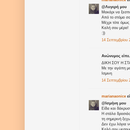
@Λυγερή μου
Μακάρι να ξεσπά
Από το στόμα σου
Μέχρι τότε όμως 
Καλή σου μέρα!
:))
14 Σεπτεμβρίου 2
Ανώνυμος είπε.
ΔΙΚΗ ΣΟΥ Η ΣΤΑ
Με την αγάπη μο
Ισμινη
14 Σεπτεμβρίου 2
marianaonice
εί
@Ισμήνη μου
Είδα και δάκρυσ
Η στάλα δροσιάς
τη σημερινή ξεχω
Δεν έχω λόγια ν
Καλό σου μεσημέ