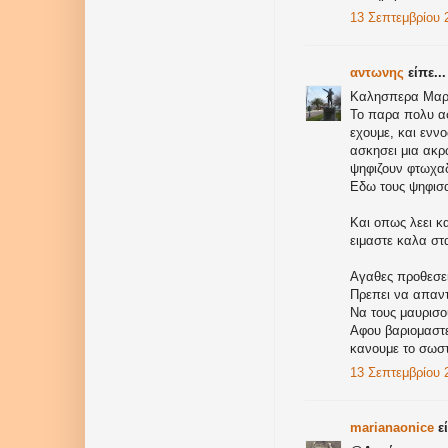
13 Σεπτεμβρίου 2
αντωνης
είπε...
Καλησπερα Μαρ
Το παρα πολυ ασ
εχουμε, και ενν
ασκησει μια ακρω
ψηφιζουν φτωχαδ
Εδω τους ψηφισαν
Και οπως λεει κ
ειμαστε καλα στ
Αγαθες προθεσει
Πρεπει να απαντ
Να τους μαυρισ
Αφου βαριομαστε
κανουμε το σωστ
13 Σεπτεμβρίου 2
marianaonice
εί