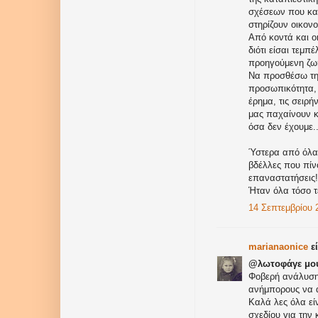
σχέσεων που κα
στηρίζουν οικον
Από κοντά και ο
διότι είσαι τεμπ
προηγούμενη ζωή
Να προσθέσω τη 
προσωπικότητα, 
έρημα, τις σειρ
μας παχαίνουν κ
όσα δεν έχουμε..
Ύστερα από όλα 
βδέλλες που πίν
επαναστατήσεις!
Ήταν όλα τόσο τ
14 Σεπτεμβρίου 2
marianaonice
εί
@λωτοφάγε μο
Φοβερή ανάλυση 
ανήμπορους να α
Καλά λες όλα εί
σχεδίου για την