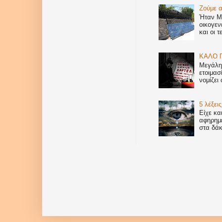
Ζούμε α
Ήταν Με
οικογεν
και οι τ
ΚΑΛΟ Π
Μεγάλη 
ετοιμασ
νομίζει 
5 λέξεις
Είχε κα
αφηρημέ
στα δάκ