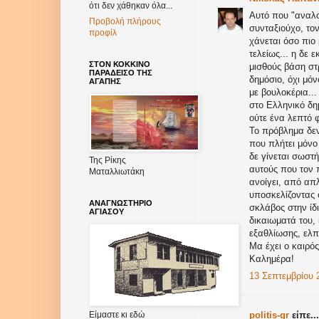
ότι δεν χάθηκαν όλα...
Αυτό που "αναλο
Προβολή πλήρους
συνταξιούχο, τον
προφίλ
χάνεται όσο πιο 
τελείως... η δε 
ΣΤΟΝ ΚΟΚΚΙΝΟ
μισθούς βάση στ
ΠΑΡΑΔΕΙΣΟ ΤΗΣ
δημόσιο, όχι μόν
ΑΓΑΠΗΣ
με βουλοκέρια...
στο Ελληνικό δη
ούτε ένα λεπτό 
Το πρόβλημα δεν 
που πλήτει μόνο 
δε γίνεται σωστ
Της Ρίκης
αυτούς που τον 
Ματαλλιωτάκη
ανοίγει, από απλ
υποσκελίζοντας 
ΑΝΑΓΝΩΣΤΗΡΙΟ
σκλάβος στην ίδ
ΑΓΙΑΣΟΥ
δικαιωματά του, 
εξαθλίωσης, ελπί
Μα έχει ο καιρός
Καλημέρα!
13 Σεπτεμβρίου 2
Είμαστε κι εδώ
politis-gr
είπε...