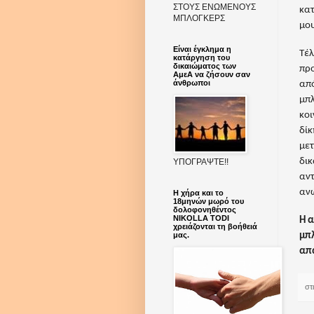
ΣΤΟΥΣ ΕΝΩΜΕΝΟΥΣ
κατ
ΜΠΛΟΓΚΕΡΣ
μο
Είναι έγκλημα η
Τέλ
κατάργηση του
δικαιώματος των
προ
ΑμεΑ να ζήσουν σαν
άνθρωποι
από
μπλ
κοι
δίκ
μετ
δικ
ΥΠΟΓΡΑΨΤΕ!!
αντ
ανώ
Η χήρα και το
18μηνών μωρό του
δολοφονηθέντος
NIKOLLA TODI
Η α
χρειάζονται τη βοήθειά
μπλ
μας.
απα
στ