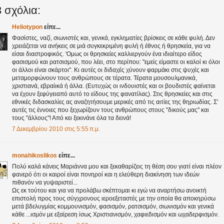
 σχόλια:
Heliotypon
είπε...
Φασίστες, ναζί, σιωνιστές και, γενικά, εγκληματίες βρίσκεις σε κάθε φυλή. Δεν
χρειάζεται να ανήκεις σε μιά συγκεκριμένη φυλή ή έθνος ή θρησκεία, για να
είσαι διαστροφικός. 'Ομως οι θρησκείες καλλιεργούν ένα ιδιαίτερο είδος
φασισμού και ρατσισμού, που λέει, στο περίπου: "εμείς είμαστε οι καλοί κι όλοι
οι άλλοι είναι σκάρτοι". Κι αυτές οι διδαχές χύνουν φαρμάκι στις ψυχές και
μεταμορφώνουν τους ανθρώπους σε τέρατα. Τέρατα μουσουλμανικά,
χριστιανά, εβραίικά ή άλλα. (Ευτυχώς οι ινδουιστές και οι βουδιστές φαίνεται
να έχουν ξεφύγειαπό αυτό το είδους της φανατίλας). Στις θρησκείες και στις
εθνικές διδασκαλίες ας αναζητήσουμε μερικές από τις αιτίες της θηριωδίας. Σ'
αυτές τις έννοιες που ξεχωρίζουν τους ανθρώπους στους "δικούς μας" και
τους "άλλους"! Από κει ξεκινάνε όλα τα δεινά!
7 Δεκεμβρίου 2010 στις 5:55 π.μ.
monahikoslikos
είπε...
Πολύ καλά κάνεις Μαριάννα μου και ξεκαθαρίζεις τη θέση σου γιατί είναι πλέον
φανερό ότι οι καιροί είναι πονηροί και η ελεύθερη διακίνηση των ιδεών
πιθανόν να γυψαριστεί...
Ως εκ τούτου και για να προλάβω σκέπτομαι κι εγώ να αναρτήσω ανοικτή
επιστολή προς τους σύγχρονους ιεροεξεταστές με την οποία θα αποκηρύσω
μετά βδελυγμίας κομμουνισμόν, φασισμόν, ρατσισμόν, σιωνισμόν και γενικά
κάθε ...ισμόν με εξαίρεση ίσως Χριστιανισμόν, χαφιεδισμόν και ωχαδερφισμόν.