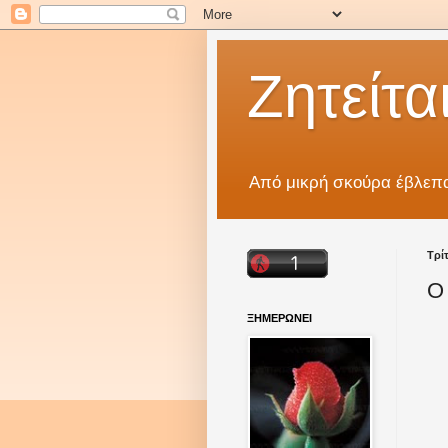
Ζητείται
Από μικρή σκούρα έβλεπα
Τρί
Ο 
ΞΗΜΕΡΩΝΕΙ