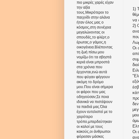
πιο μικρές χαρές είχαν
την αξία
1) 
τους.Μικρότεροι το
θέμ
παιχνίδι στην αλάνα
να 
ήταν όλος μας ο
2) 
κόσμος,στη συνέχεια
ανα
μεγαλώνοντας οι
που
σπουδές,το φλέρτ,ο
Λωρ
έρωτας,ο γάμος,η
οικογένεια.Βλέποντας
Οι 
τη ζωή πίσω μου
από
νομίζω ότι τα σβηστά
συμ
κεριά είναι μπροστά
δια
στα χρόνια που
Ειλ
έρχονται,ενώ αυτά
"Ελ
που φύγαν φέγγουν
εξό
ακόμη το δρόμο
έσβ
μου.Που είναι σήμερα
οι φάροι που μας
κάπ
οδηγούσαν;Σε ποια
προ
ιδανικά να πιστέψουν
δεν
τα παιδιά μας.Όλα
μεγ
έχουν ευτελιστεί με το
μου
χειρότερο
όμω
τρόπο,μπερδεύτηκαν
Ελπ
οι καλοί με τους
Οι 
κακούς,οι άνθρωποι
φόρεσαν μάσκες
ανα