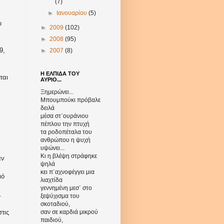
(7)
►
Ιανουαρίου
(5)
ω
►
2009
(102)
►
2008
(95)
9,
►
2007
(8)
Η ΕΛΠΙΔΑ ΤΟΥ
ται
ΑΥΡΙΟ...
Ξημερώνει...
Μπουμπούκι πρόβαλε
δειλά
μέσα στ΄ουράνιου
πέπλου την πτυχή
τα ροδοπέταλα του
ανθρώπου η ψυχή
υψώνει...
Κι η βλέψη στράφηκε
αν
ψηλά
κει π΄αχνοφέγγει μια
ιό
λιαχτίδα
γεννημένη μεσ΄ στο
.
ξεψύχισμα του
σκοταδιού,
τις
σαν σε καρδιά μικρού
παιδιού,