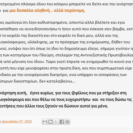
ατρεγμένο πλάσμα όλου του κόσμου μπορείτε να δείτε και την ανάρτη
υ για
μια δασκάλα αληθινή... αλλά παράνομη.
ος
ομολογώ ότι λίγο καθυστερημένα, απαντώ αλλά βλέπετε και εγώ
σπάθησα να συνειδητοποιήσω τι ήταν αυτό που έσκασε σαν βόμβα, εκτ
 το κεφάλι της δικαστή και στο κεφάλι το δικό μου, αλλά και της
ογκόσφαιρας, ολόκληρης, με το πρόσχημα της ενημέρωσης, δήθεν του
νού, ενόψει του ότι όπως το ίδιο το δημοσίευμα έλεγε, σήμερα γινόταν η
η των κατηγόρων του Πλεύρη, στελεχών της Αντιναζιστικής Πρωτοβουλία
ά από μήνυση του ίδιου.
Τώρα γιατί έπρεπε να ενημερωθεί το κοινό για 
αστή που είχε μειοψηφίσει στην πρώτη δίκη, και που συμπτωματικά είχε
ιδικία με την αναφέρουσα δικηγόρο, ενώ υπήρχαν οι αποφάσεις των
τερων δικαστηρίων, δεν καταλαβαίνω...
νάρτηση αυτή, έγινε κυρίως για τους @φίλους που με στήριξαν στη
ογκόσφαιρα και που θέλω να τους ευχαριστήσω και να τους δώσω τις
ντήσεις που άλλοι τους ζητούν να δώσουν αυτοί για μένα.
ις
Δεκεμβρίου 07, 2010