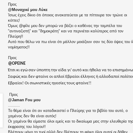
Προς
@Μοναχικέ μου Λύκε
Ίσως έχεις δίκιο ότι όποιος ανακατεύεται με τα πίττουρα τον τρώνε οι
κόττες!
Όμως @φίλε μου δεν μπορώ να βάζει ο καθένας την ταμπέλα του
"αντιναζιστή" και "δημοκράτη" και να περνιέται καλύτερος από τον
Πλεύρη!!
Αυτό που θέλω να πω είναι ότι μάλλον μοιάζουν σαν τις δύο όψεις του ί
νομίσματος!!
Προς
@OΡΕΙΝΕ
Έτσι κι εγώ σαν ύποπτη την είδα γι' αυτό και ήθελα να το επισημάνω
Σαφώς και δεν φταίνε οι απλοί Εβραίοι έλληνες ή αλλοδαποί πολίτε
Εβραίοι! Οι σιωνιστικές ηγεσίες τους φταίνε!!
Προς
@Jaman Fou μου
..........
Το θέμα είναι ότι αν καταδικαστεί ο Πλεύρης για το βιβλίο του αυτό, ο
χαμένος δεν θα είναι αυτός!
Οι χαμένοι θα είμαστε όλοι εμείς και το δικαίωμα μας στην ελευθερία τη
έκφρασης του λόγου!!
Βλέπουν μόνο το τυρί αλλά δεν βλέπουν τη φάκα όλοι αυτοί οι δήθεν