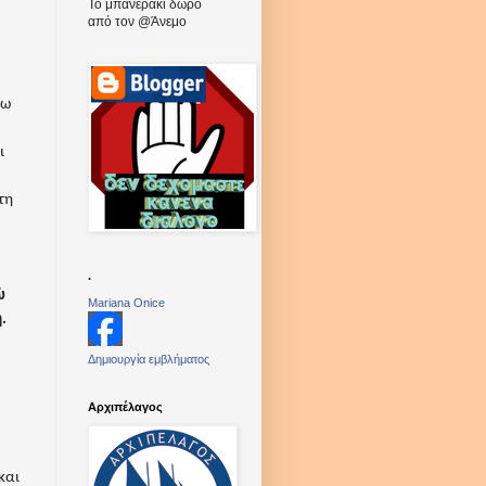
Το μπανεράκι δώρο
από τον @Άνεμο
ψω
ι
τη
.
ώ
Mariana Onice
.
Δημιουργία εμβλήματος
Aρχιπέλαγος
και