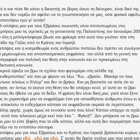
Το τι και πότε θα κάνει η δικαστής σε βάρος όσων τη διέσυραν, είναι δικό της
α και δεν νομίζω ότι οφείλει να το γνωστοποιήσει σε μας, ούτε φυσικά οφείλ
απαντήσω εγώ γι' αυτήν!
Οι απόψεις μου για τους Εβραίους σιωνιστές είναι αποτυπωμένες στις
ρτήσεις μου τις σχετικές με τη γενοκτονία της Παλαιστίνης τον Ιανουάριο 200
 όλη η μπλογκόσφαιρα βίωσε και φρίκαρε από αυτό που γινόταν τότε στη
ίδα της Γάζας από το Κράτος του Ισραήλ.
απόψεις και η κοσμοθεωρία ενός ανθρώπου πιστεύω δεν πρέπει να συνάγον
 μεμονωμένες και αποσπασματικές εκφράσεις του αλλά από τη γενική του
περιφορά και πολιτική του θέση στην κοινωνία και εν προκειμένω στη
δικτυακή κοινωνία.
ικρινά έψαξα να βρω το σχόλιο που φιγουράρει στη σελίδα της
ευθεροτυπίας" και που με φέρνει να λέω: "Κω...εβραίοι.. Μακάρι να τους
ντωνε τελείως ο Χίτλερ" και δεν το βρήκα. Και μη βιαστείτε να πείτε ότι το
ησα, αν όντως το έκανα στη θέση του θα υπάρχει κενό, γι' αυτό αν το βρει
οιος θα ήθελα να μου το δείξει. Η φράση δεν είναι δική μου, γιατί είναι ξένο
ς το χαρακτήρα μου να εκφράζομαι έτσι για οποιοδήποτε άνθρωπο έστω κι 
 αποκλείω το ενδεχόμενο κάποιοι να εκφράζονται ακραία σε περιπτώσεις
άλης οργής, χωρίς όμως να εννοούν αυτό που λένε! Κάπου υπάρχει το σχόλ
 αυτό που τελειώνει μέχρι εκεί που λέει "...Φρίκη!!". Δεν μπόρεσα να το βρω
ς μου το είπε @φίλη που το είδε κάπου, αλλά και αυτή δεν συγκράτησε που
ίζω να το εντοπίσω σύντομα.
απόψεις μου για τους Εβραίους και το Κράτος του Ισραήλ βρίσκονται κυρίως σ
ρτήσεις μου
εδώ
,
εδώ
και
εδώ
. Σ' αυτές θα βρείτε σχόλια μου που ρητά και