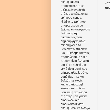
ακόμη και στις
κατ
προσωπικές τους
πρ
σχέσεις.Μοναδικός
στόχος το εύκολο και
γρήγορο χρήμα.
Νιώθω τυχερή που
μπορώ ακόμη να
βρίσκω καταφύγιο στη
θαλπωρή της
οικογένειας που
δημιούργησα,αλλά
ανησυχώ για το
μέλλον των παιδιών
μας. Τί κόσμο θα τους
παραδώσουμε;Και η
ευθύνη είναι όλη δική
μας.Γιατί η δική μας
γενιά είναι αυτή που
σήμερα άλλαξε ρότα,
συμβιβάστηκε και
βολεύτηκε χωρίς
καμιά αντίσταση!
Ψάχνω και τα δικά
μου λάθη στο διάβα
της ζωής μου για να
διορθώσω ό,τι
διορθώνεται γιατί
ακόμη θέλω να ελπίζω