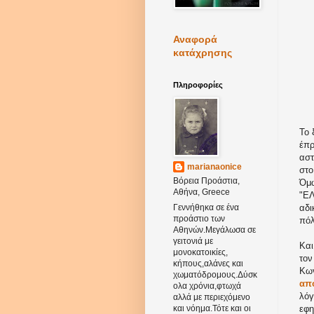
Αναφορά
κατάχρησης
Πληροφορίες
Το 
έπρ
αστ
marianaonice
στο
Βόρεια Προάστια,
Όμω
Αθήνα, Greece
"ΕΛ
αδι
Γεννήθηκα σε ένα
προάστιο των
πόλ
Αθηνών.Μεγάλωσα σε
γειτονιά με
Και
μονοκατοικίες,
τον
κήπους,αλάνες και
Κων
χωματόδρομους.Δύσκ
από
ολα χρόνια,φτωχά
λόγ
αλλά με περιεχόμενο
εφη
και νόημα.Τότε και οι