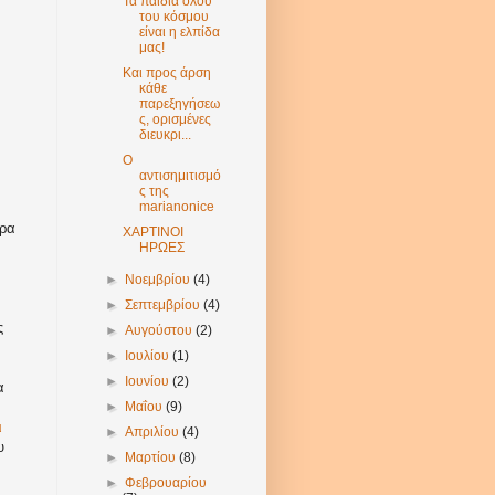
Τα παιδιά όλου
του κόσμου
είναι η ελπίδα
μας!
Και προς άρση
κάθε
παρεξηγήσεω
ς, ορισμένες
διευκρι...
Ο
αντισημιτισμό
ς της
marianonice
ίρα
ΧΑΡΤΙΝΟΙ
ΗΡΩΕΣ
►
Νοεμβρίου
(4)
►
Σεπτεμβρίου
(4)
ς
►
Αυγούστου
(2)
►
Ιουλίου
(1)
►
Ιουνίου
(2)
α
►
Μαΐου
(9)
ι
►
Απριλίου
(4)
υ
►
Μαρτίου
(8)
►
Φεβρουαρίου