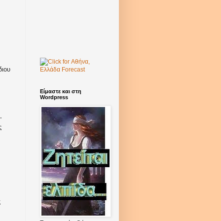
διου
Είμαστε και στη
Wordpress
.
ς
ς