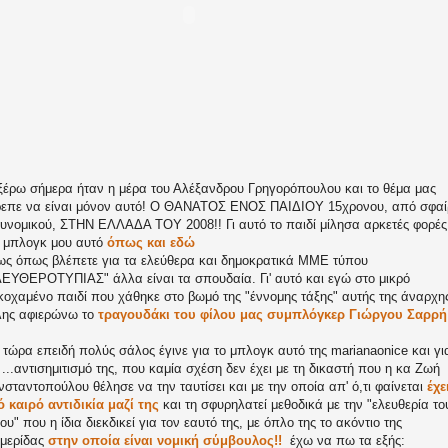
ξέρω σήμερα ήταν η μέρα του Αλέξανδρου Γρηγορόπουλου και το θέμα μας
επε να είναι μόνον αυτό! Ο ΘΑΝΑΤΟΣ ΕΝΟΣ ΠΑΙΔΙΟΥ 15χρονου, από σφα
υνομικού, ΣΤΗΝ ΕΛΛΑΔΑ ΤΟΥ 2008!! Γι αυτό το παιδί μίλησα αρκετές φορές
 μπλογκ μου αυτό
όπως και εδώ
ς όπως βλέπετε για τα ελεύθερα και δημοκρατικά ΜΜΕ τύπου
ΕΥΘΕΡΟΤΥΠΙΑΣ" άλλα είναι τα σπουδαία. Γι' αυτό και εγώ στο μικρό
κοχαμένο παιδί που χάθηκε στο βωμό της "έννομης τάξης" αυτής της άναρχη
ης αφιερώνω το
τραγουδάκι του φίλου μας συμπλόγκερ Γιώργου Σαρρή
 τώρα επειδή πολύς σάλος έγινε για το μπλογκ αυτό της marianaonice και γι
 ...αντισημιτισμό της, που καμία σχέση δεν έχει με τη δικαστή που η κα Ζωή
σταντοπούλου θέλησε να την ταυτίσει και με την οποία απ' ό,τι φαίνεται
έχε
 καιρό αντιδικία μαζί της
και τη σφυρηλατεί μεθοδικά με την "ελευθερία το
ου" που η ίδια διεκδικεί για τον εαυτό της, με όπλο της το ακόντιο της
μερίδας
στην οποία είναι νομική σύμβουλος!!
έχω να πω τα εξής: