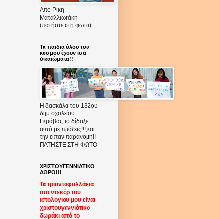
Από Ρίκη
Ματαλλιωτάκη
(πατήστε στη φωτο)
Τα παιδιά όλου του
κόσμου έχουν ίσα
δικαιώματα!!
Η δασκάλα του 132ου
δημ.σχολείου
Γκράβας το δίδαξε
αυτό με πράξεις!!!,και
την είπαν παράνομη!!
ΠΑΤΗΣΤΕ ΣΤΗ ΦΩΤΟ
ΧΡΙΣΤΟΥΓΕΝΝΙΑΤΙΚΟ
ΔΩΡΟ!!!
Τα τριανταφυλλάκια
στο ντεκόρ του
ιστολογίου μου είναι
χριστουγεννιάτικο
δωράκι από το