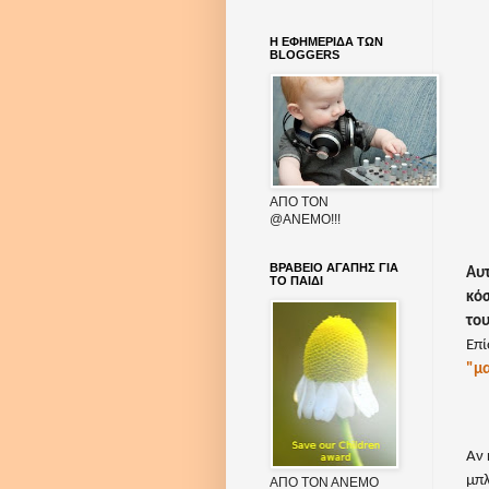
Η ΕΦΗΜΕΡΙΔΑ ΤΩΝ
BLOGGERS
AΠΟ ΤΟΝ
@ΑΝΕΜΟ!!!
ΒΡΑΒΕΙΟ ΑΓΑΠΗΣ ΓΙΑ
Αυτ
ΤΟ ΠΑΙΔΙ
κόσ
του
Επί
"μ
Αν 
μπλ
ΑΠΟ ΤΟΝ ΑΝΕΜΟ