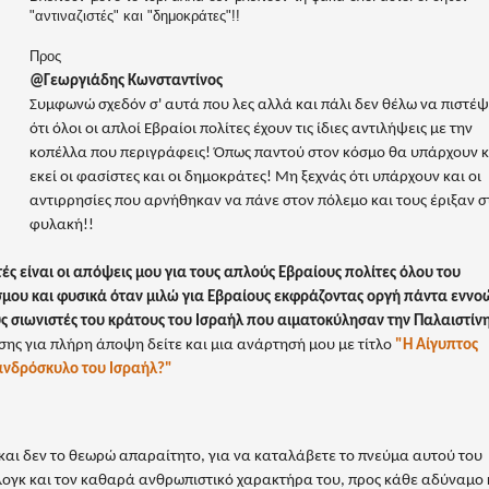
"αντιναζιστές" και "δημοκράτες"!!
Προς
@Γεωργιάδης Κωνσταντίνος
Συμφωνώ σχεδόν σ' αυτά που λες αλλά και πάλι δεν θέλω να πιστέ
ότι όλοι οι απλοί Εβραίοι πολίτες έχουν τις ίδιες αντιλήψεις με την
κοπέλλα που περιγράφεις! Όπως παντού στον κόσμο θα υπάρχουν κ
εκεί οι φασίστες και οι δημοκράτες! Μη ξεχνάς ότι υπάρχουν και οι
αντιρρησίες που αρνήθηκαν να πάνε στον πόλεμο και τους έριξαν σ
φυλακή!!
ές είναι οι απόψεις μου για τους απλούς Εβραίους πολίτες όλου του
μου και φυσικά όταν μιλώ για Εβραίους εκφράζοντας οργή πάντα εννο
ς σιωνιστές του κράτους του Ισραήλ που αιματοκύλησαν την Παλαιστίνη
σης για πλήρη άποψη δείτε και μια ανάρτησή μου με τίτλο
"Η Αίγυπτος
ανδρόσκυλο του Ισραήλ?"
και δεν το θεωρώ απαραίτητο, για να καταλάβετε το πνεύμα αυτού του
ογκ και τον καθαρά ανθρωπιστικό χαρακτήρα του, προς κάθε αδύναμο 