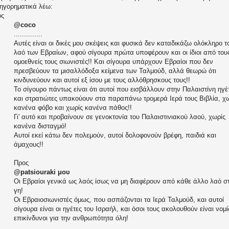
ηγορηματικά λέω:
ος
@coco
..............
Αυτές είναι οι δικές μου σκέψεις και φυσικά δεν καταδικάζω ολόκληρο τ
λαό των Εβραίων, αφού σίγουρα πρώτα υποφέρουν και οι ίδιοι από του
ομοεθνείς τους σιωνιστές!! Και σίγουρα υπάρχουν Εβραίοι που δεν
πρεσβεύουν τα μισαλλόδοξα κείμενα των Ταλμούδ, αλλά θεωρώ ότι
κινδυνεύουν και αυτοί εξ ίσου με τους αλλόθρησκους τους!!
Το σίγουρο πάντως είναι ότι αυτοί που εισβάλλουν στην Παλαιστίνη ηγέ
και στρατιώτες υπακούουν στα παραπάνω τρομερά Ιερά τους Βιβλία, χ
κανένα φόβο και χωρίς κανένα πάθος!!
Γι' αυτό και προβαίνουν σε γενοκτονία του Παλαιστινιακού λαού, χωρίς
κανένα δισταγμό!
Αυτοί εκεί κάτω δεν πολεμούν, αυτοί δολοφονούν βρέφη, παιδιά και
άμαχους!!
Προς
@patsiouraki μου
Οι Εβραίοι γενικά ως λαός ίσως να μη διαφέρουν από κάθε άλλο λαό σ
γη!
Οι Εβραιοσιωνιστές όμως, που ασπάζονται τα Ιερά Ταλμούδ, και αυτοί
σίγουρα είναι οι ηγέτες του Ισραήλ, και όσοι τους ακολουθούν είναι νομ
επικίνδυνοι για την ανθρωπότητα όλη!