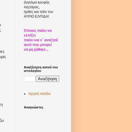
άγγελμα κρυφής
λαχτάρας,
ήρθες και πάλι του
ΑΥΡΙΟ ΕΛΠΙΔΑ!
ο
ς
Όποιος παύει να
ελπίζει
παύει και ν΄ αναζητά
αυτό που μπορεί
να μη χάθηκε...
τες
ωρίς
Αναζήτηση αυτού του
ιστολογίου
Αρχική σελίδα
τη
Αναγνώστες
ίζω