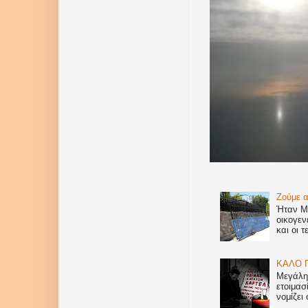
Ζούμε α
Ήταν Με
οικογεν
και οι τ
ΚΑΛΟ Π
Μεγάλη 
ετοιμασ
νομίζει 