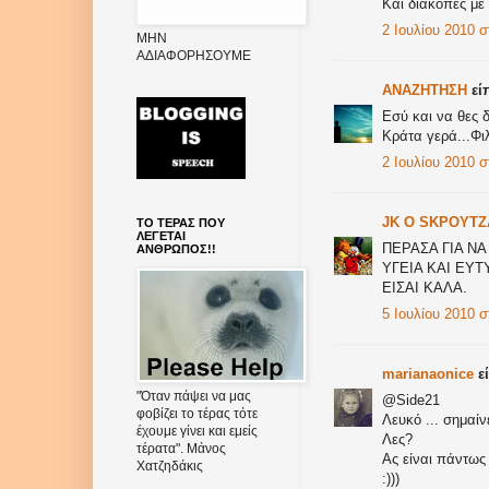
Και διακοπές με 
2 Ιουλίου 2010 σ
ΜΗΝ
ΑΔΙΑΦΟΡΗΣΟΥΜΕ
ANAZHTHΣH
είπ
Εσύ και να θες δ
Κράτα γερά...Φιλ
2 Ιουλίου 2010 στ
JK O SΚΡΟΥΤ
ΤΟ ΤΕΡΑΣ ΠΟΥ
ΛΕΓΕΤΑΙ
ΠΕΡΑΣΑ ΓΙΑ Ν
ΑΝΘΡΩΠΟΣ!!
ΥΓΕΙΑ ΚΑΙ ΕΥ
ΕΙΣΑΙ ΚΑΛΑ.
5 Ιουλίου 2010 στ
marianaonice
εί
"Όταν πάψει να μας
@Side21
φοβίζει το τέρας τότε
Λευκό ... σημαίνε
έχουμε γίνει και εμείς
Λες?
τέρατα". Μάνος
Ας είναι πάντως
Χατζηδάκις
:)))