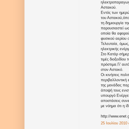
ηλεκτροπαραγωγ
Αστακού.
Εντός των ημερώ
του Αστακού,όπο
τη δημιουργία τη
παρουσιαστεί ω
οποία θα αφορο
φυσικού αερίου 
Τελευταία, όμως
ηλεκτρικής ενέρ
Στο Κατάρ σήμερ
τιμές διοξειδίο
πρόστιμα.Γι' αυ
στον Αστακό.
Οι κινήσεις πολ
περιβαλλοντική 
της μονάδας παρ
άποψή τους ενι
υπουργό Ενέργει
αποστάσεις συνε
με νόημα ότι η ί
http://www.enet.g
25 Ιουλίου 2010 