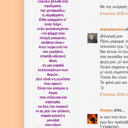
εύκολο άλλοθι στα
σφάλματα.
Με την εκτίμησή
την μεταφράζω.
8 Ιουλίου 2010 σ
η..αγράμματη
Είδα γραμμένο σ'
έναν τοίχο
ενός φυλακισμένου
marianaonice
εί
«το ψέμμα που
@λυγερή μου
πληγή γιατρεύει,
Πόσο χαίρομαι π
αλήθεια είναι.»
τελευταία έχω "
Αντε τώρα εσύ να
Ναι όντως το λευ
του γυρέψεις
στασίδι αδειανό
στα σκοτάδια το
θέση
ψυχή μου, γι' αυ
σε μια καρδιά
Λευκό σημαίνει 
κεκλεισμένων των
γι' αυτό συμπίπτε
θυρών.
Τίποτε δεν είναι 
Δεν είναι «η γωνίτσα
Τα φιλιά μου και
που αρκεί»
:))
Είναι του κόσμου η
Ακρη
8 Ιουλίου 2010 στ
που στέκεσαι και
καρτεράς
να δεις τον ουρανό
Aνεμος
είπε...
κι ας μην τον φτάνεις
παρέα φιλική η
κι εκεί που λέν
μοναξιά
εγώ δεν πρόλαβ
σου κάνει
ΣΥΜΦΩΝΩ