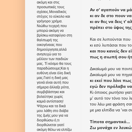
ακόμη και στις
προσωπικές τους
Αν σ' αγαπούν να μά
σχέσεις.Μοναδικός
κι αν δε στο πουν να
στόχος το εύκολο και
κι αν θες να δεις τ' 
γρήγορο χρήμα.
Νιώθω τυχερή που
πρέπει στο ύψος της 
μπορώ ακόμη να
βρίσκω καταφύγιο στη
Και σε λυπούνται που δ
θαλπωρή της
κι εσύ λυπάσαι που το
οικογένειας που
δημιούργησα,αλλά
και που κανείς δεν ε
ανησυχώ για το
πως η σιωπή σου ήτ
μέλλον των παιδιών
μας. Τί κόσμο θα τους
Δικαίωμά μου να ποντ
παραδώσουμε;Και η
ευθύνη είναι όλη δική
Δικαίωμά μου να πηγ
μας.Γιατί η δική μας
κι εκεί που λένε πω
γενιά είναι αυτή που
εγώ δεν πρόλαβα να
σήμερα άλλαξε ρότα,
Κι όποιος ρωτήσει για
συμβιβάστηκε και
βολεύτηκε χωρίς
μ' αυτό τον τόνο του 
καμιά αντίσταση!
του λέω μια φράση σα
Ψάχνω και τα δικά
με μια ελπίδα να 'ναι σα
μου λάθη στο διάβα
της ζωής μου για να
διορθώσω ό,τι
Τίποτα σημαντικό...
διορθώνεται γιατί
Ζω μονάχα εν λευκώ.
ακόμη θέλω να ελπίζω