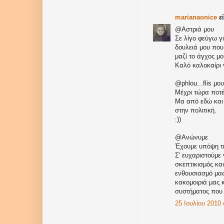
marianaonice
εί
@Αστριά μου
Σε λίγο φεύγω γ
δουλειά μου που
μαζί το άγχος μο
Καλό καλοκαίρι 
@phlou...flis μου
Μέχρι τώρα ποτέ
Μα από εδώ και
στην πολιτική.
:))
@Ανώνυμε
Έχουμε υπόψη τ
Σ' ευχαριστούμε
σκεπτικισμός κα
ενθουσιασμό μας
κακομοιριά μας κ
συστήματος που ε
25 Ιουλίου 2010 σ