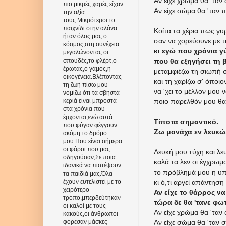
Αν είχε χρώμα θα 'ταν
πιο μικρές χαρές είχαν
Αν είχε σώμα θα 'ταν 
την αξία
τους.Μικρότεροι το
παιχνίδι στην αλάνα
Κοίτα τα χέρια πως γυ
ήταν όλος μας ο
σαν να χορεύουνε με 
κόσμος,στη συνέχεια
κι εγώ που χρόνια γ
μεγαλώνοντας οι
που θα εξηγήσει τη 
σπουδές,το φλέρτ,ο
έρωτας,ο γάμος,η
μεταμφιέζω τη σιωπή σ
οικογένεια.Βλέποντας
και τη χαρίζω σ' όποιο
τη ζωή πίσω μου
να 'χει το μέλλον μου ν
νομίζω ότι τα σβηστά
ποιο παρελθόν μου θα 
κεριά είναι μπροστά
στα χρόνια που
έρχονται,ενώ αυτά
Τίποτα σημαντικό.
που φύγαν φέγγουν
Ζω μονάχα εν λευκώ.
ακόμη το δρόμο
μου.Που είναι σήμερα
οι φάροι που μας
Λευκή μου τύχη και λε
οδηγούσαν;Σε ποια
καλά τα λεν οι έγχρωμο
ιδανικά να πιστέψουν
το πρόβλημά μου η υ
τα παιδιά μας.Όλα
κι ό,τι αργεί απάντηση 
έχουν ευτελιστεί με το
χειρότερο
Αν είχε το θάρρος να
τρόπο,μπερδεύτηκαν
τώρα δε θα 'τανε φω
οι καλοί με τους
Αν είχε χρώμα θα 'τα
κακούς,οι άνθρωποι
Αν είχε σώμα θα 'ταν σ
φόρεσαν μάσκες