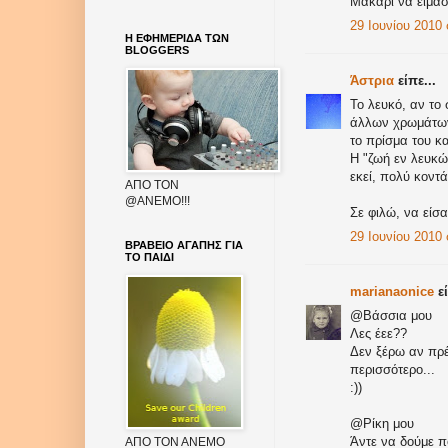
Μακαρι να ειμαστ
29 Ιουνίου 2010 σ
Η ΕΦΗΜΕΡΙΔΑ ΤΩΝ
BLOGGERS
Άστρια
είπε...
Το λευκό, αν το
άλλων χρωμάτων 
το πρίσμα του κα
Η "ζωή εν λευκώ
εκεί, πολύ κοντά
AΠΟ ΤΟΝ
@ΑΝΕΜΟ!!!
Σε φιλώ, να είσ
29 Ιουνίου 2010 
ΒΡΑΒΕΙΟ ΑΓΑΠΗΣ ΓΙΑ
ΤΟ ΠΑΙΔΙ
marianaonice
εί
@Βάσσια μου
Λες έεε??
Δεν ξέρω αν πρέ
περισσότερο...
:))
@Ρίκη μου
Άντε να δούμε πο
ΑΠΟ ΤΟΝ ΑΝΕΜΟ