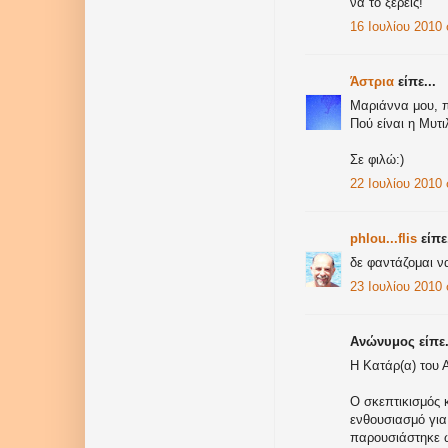
να το ξέρεις!
16 Ιουλίου 2010 
Άστρια
είπε...
Μαριάννα μου, 
Πού είναι η Μυτιλ
Σε φιλώ:)
22 Ιουλίου 2010 σ
phlou...flis
είπε.
δε φαντάζομαι να 
23 Ιουλίου 2010 σ
Ανώνυμος είπε.
Η Κατάρ(α) του 
Ο σκεπτικισμός 
ενθουσιασμό γι
παρουσιάστηκε ω