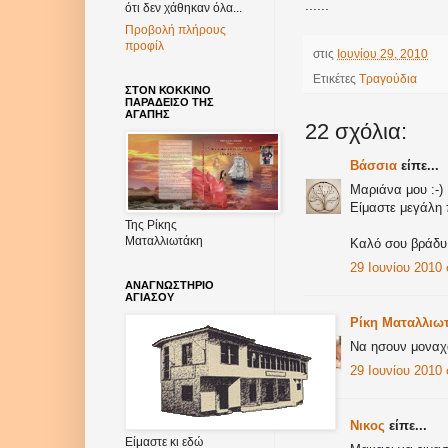
......
ότι δεν χάθηκαν όλα...
Προβολή πλήρους
προφίλ
στις
Ιουνίου 29, 2010
Ετικέτες
Τραγούδια
ΣΤΟΝ ΚΟΚΚΙΝΟ
ΠΑΡΑΔΕΙΣΟ ΤΗΣ
ΑΓΑΠΗΣ
22 σχόλια:
Βάσσια
είπε...
Μαριάνα μου :-)
Είμαστε μεγάλη 
Της Ρίκης
Ματαλλιωτάκη
Καλό σου βράδυ
29 Ιουνίου 2010 σ
ΑΝΑΓΝΩΣΤΗΡΙΟ
ΑΓΙΑΣΟΥ
Ρίκη Ματαλλιω
Να ησουν μοναχα
29 Ιουνίου 2010 σ
Νικος
είπε...
Είμαστε κι εδώ