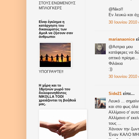
ΣΤΟΥΣ ΕΝΩΜΕΝΟΥΣ
ΜΠΛΟΓΚΕΡΣ
@Νίκο!!
Εν λευκώ και ά
Είναι έγκλημα η
30 Ιουνίου 2010 σ
κατάργηση του
δικαιώματος των
ΑμεΑ να ζήσουν σαν
άνθρωποι
marianaonice
εί
@Αστρια μου
κατάφερες να δώ
οπτικό πρίσμα...
Φιλάκια
:))
ΥΠΟΓΡΑΨΤΕ!!
30 Ιουνίου 2010 σ
Η χήρα και το
18μηνών μωρό του
δολοφονηθέντος
Side21
είπε...
NIKOLLA TODI
χρειάζονται τη βοήθειά
Λευκό ... σημαίνε
μας.
και στο φως όλα 
Αλλίμονο σ' αυτο
Αλλίμονο σ' εκε
τους ...
Χάνουν την ζωντ
Έναν ΚΑΛΟ ΜΗΝΑ