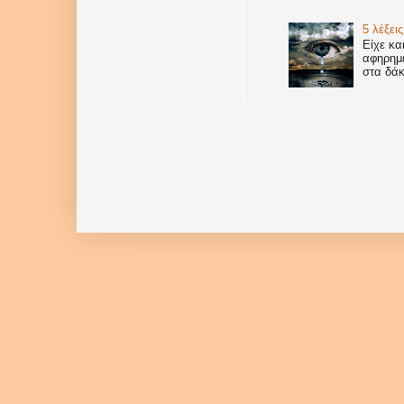
5 λέξεις
Είχε κα
αφηρημέ
στα δάκ