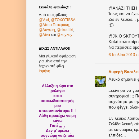
Σκυτάλη @φιλίας!!!
@ANAZHTHΣH
Ίσως και να έχεις
Από τους φίλους
Ζω εν λευκώ... 
@Vad,
@TOXOTISSA
@Λίτσα Πατεράκη,
:)))
@Λυγερή
,
@skouliki
,
@Λίνα
και
@zoyzoy
@JK O SΚΡΟΥ
Καλό καλοκαίρι φ
Να περάσεις όμο
ΔΙΧΩΣ ΑΝΤΙΛΑΛΟ!!
6 Ιουλίου 2010 στ
Μια γλυκειά αφιέρωση
για μένα από την
ξεχωριστή φίλη
Ισμήνη
Λυγερή Βασιλε
Λευκό σημαίνει 
Αλλαξε η ώρα στα
Ξεκίνησα να γραφ
ρολόγια
και ο
συντροφικό ;;; Π
αποκωδικοποιητής
συχνότητα με τη
μου
που φέγγει ολοκά
αποσυντονίστηκε !! !
Λάθη προσέχω να μη
Εν λευκώ λοιπόν 
κάνω
Σελίδα λευκή κά
Γιατί ;;;;;
με καινούριες ε
Δεν μ' αρέσει
ελπίδες...
συγνώμη να ζητάω