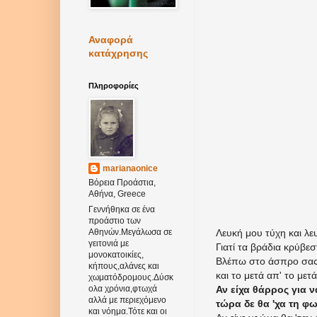
Αναφορά
κατάχρησης
Πληροφορίες
marianaonice
Βόρεια Προάστια,
Αθήνα, Greece
Γεννήθηκα σε ένα
προάστιο των
Λευκή μου τύχη και λε
Αθηνών.Μεγάλωσα σε
γειτονιά με
Γιατί τα βράδια κρύβεσ
μονοκατοικίες,
Βλέπω στο άσπρο σας
κήπους,αλάνες και
και το μετά απ' το μετ
χωματόδρομους.Δύσκ
Αν είχα θάρρος για 
ολα χρόνια,φτωχά
αλλά με περιεχόμενο
τώρα δε θα 'χα τη φω
και νόημα.Τότε και οι