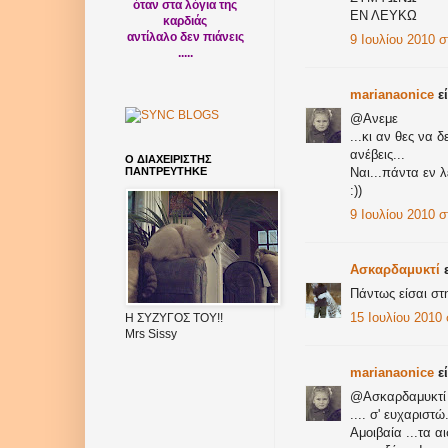
όταν στα λόγια της
ΕΝ ΛΕΥΚΩ
καρδιάς
αντίλαλο δεν πιάνεις
9 Ιουλίου 2010 σ
.....
marianaonice
εί
@Ανεμε
...κι αν θες να 
ανέβεις...
Ο ΔΙΑΧΕΙΡΙΣΤΗΣ
ΠΑΝΤΡΕΥΤΗΚΕ
Ναι...πάντα εν λ
:))
9 Ιουλίου 2010 στ
Ασκαρδαμυκτί
ε
Πάντως είσαι στη
15 Ιουλίου 2010 σ
Η ΣΥΖΥΓΟΣ ΤΟΥ!!
Mrs Sissy
marianaonice
εί
@Ασκαρδαμυκτί
.... σ' ευχαριστώ.
Αμοιβαία ...τα α